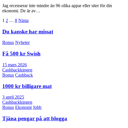
Jag recenserar inte mindre än 96 olika appar eller siter för din
ekonomi. De är av…
Sidnumrering
1
2
…
8
Nästa
för
Du kanske har missat
inlägg
Bonus
Nyheter
Få 500 kr Swish
15 mars 2026
Cashbackkingen
Bonus
Cashback
1000 kr billigare mat
3 april 2025
Cashbackkingen
Bonus
Ekonomi
Jobb
Tjäna pengar på att blogga