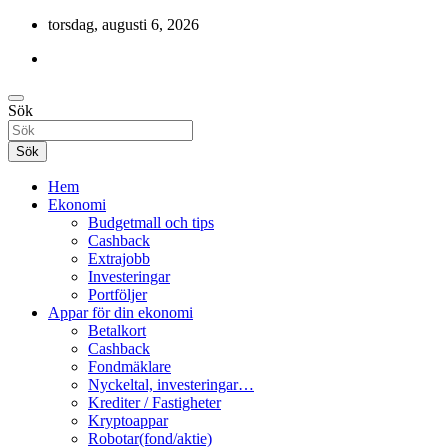
Hoppa
torsdag, augusti 6, 2026
till
innehåll
Cashback, ekonomi, 10 000 kr i bonusar och mycket mer.
Sök
Gratis-pengar
Sök
Hem
Ekonomi
Budgetmall och tips
Cashback
Extrajobb
Investeringar
Portföljer
Appar för din ekonomi
Betalkort
Cashback
Fondmäklare
Nyckeltal, investeringar…
Krediter / Fastigheter
Kryptoappar
Robotar(fond/aktie)