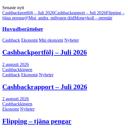
Senaste nytt
Cashbackportfölj – Juli 2026
Cashbackrapport – Juli 2026
Flipping –
tjäna pengar
@Mot_andra_miljonen död
Moneykoll – premiär
Huvudberättelser
Cashback
Ekonomi
Min ekonomi
Nyheter
Cashbackportfölj – Juli 2026
2 augusti 2026
Cashbackkingen
Cashback
Ekonomi
Nyheter
Cashbackrapport – Juli 2026
2 augusti 2026
Cashbackkingen
Ekonomi
Nyheter
Flipping – tjäna pengar