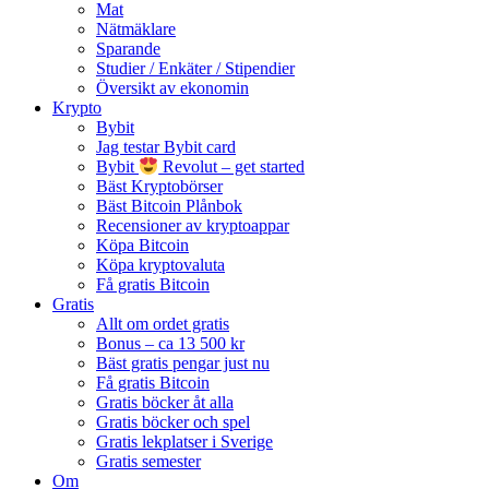
Mat
Nätmäklare
Sparande
Studier / Enkäter / Stipendier
Översikt av ekonomin
Krypto
Bybit
Jag testar Bybit card
Bybit
Revolut – get started
Bäst Kryptobörser
Bäst Bitcoin Plånbok
Recensioner av kryptoappar
Köpa Bitcoin
Köpa kryptovaluta
Få gratis Bitcoin
Gratis
Allt om ordet gratis
Bonus – ca 13 500 kr
Bäst gratis pengar just nu
Få gratis Bitcoin
Gratis böcker åt alla
Gratis böcker och spel
Gratis lekplatser i Sverige
Gratis semester
Om