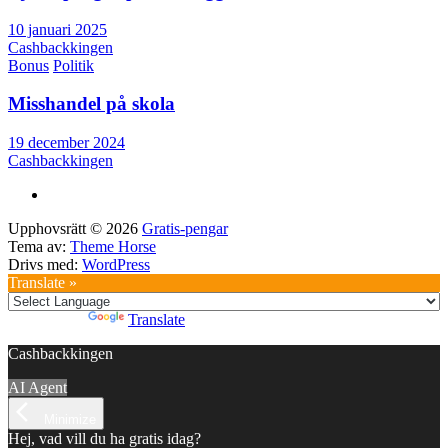
10 januari 2025
Cashbackkingen
Bonus
Politik
Misshandel på skola
19 december 2024
Cashbackkingen
Upphovsrätt © 2026
Gratis-pengar
Tema av:
Theme Horse
Drivs med:
WordPress
Translate »
Powered by
Translate
Cashbackkingen
AI Agent
Minimize
Hej, vad vill du ha gratis idag?