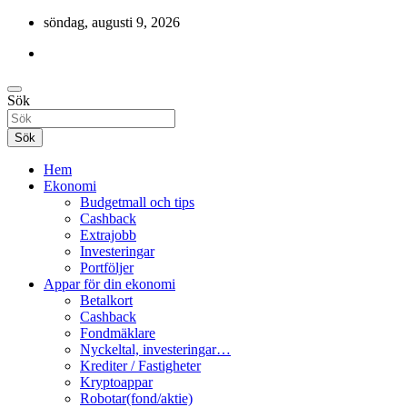
Hoppa
söndag, augusti 9, 2026
till
innehåll
Cashback, ekonomi, 10 000 kr i bonusar och mycket mer.
Sök
Gratis-pengar
Sök
Hem
Ekonomi
Budgetmall och tips
Cashback
Extrajobb
Investeringar
Portföljer
Appar för din ekonomi
Betalkort
Cashback
Fondmäklare
Nyckeltal, investeringar…
Krediter / Fastigheter
Kryptoappar
Robotar(fond/aktie)