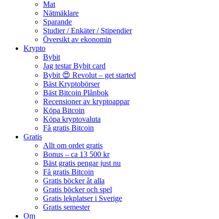
Mat
Nätmäklare
Sparande
Studier / Enkäter / Stipendier
Översikt av ekonomin
Krypto
Bybit
Jag testar Bybit card
Bybit 😍 Revolut – get started
Bäst Kryptobörser
Bäst Bitcoin Plånbok
Recensioner av kryptoappar
Köpa Bitcoin
Köpa kryptovaluta
Få gratis Bitcoin
Gratis
Allt om ordet gratis
Bonus – ca 13 500 kr
Bäst gratis pengar just nu
Få gratis Bitcoin
Gratis böcker åt alla
Gratis böcker och spel
Gratis lekplatser i Sverige
Gratis semester
Om