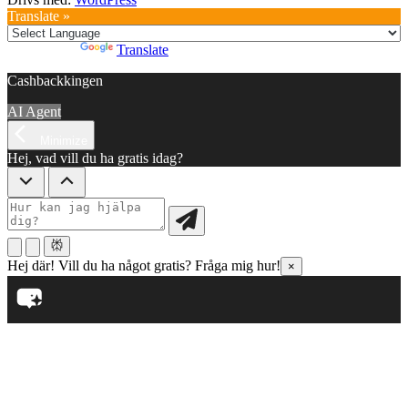
Translate »
Powered by
Translate
Cashbackkingen
AI Agent
Minimize
Hej, vad vill du ha gratis idag?
Hej där! Vill du ha något gratis? Fråga mig hur!
×