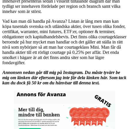
Innehavet presenteras sedan i visuellt tilltalande diagram där man
tydligt ser innehaven fördelade per region och bransch samt vilka
innehav som är störst.
Vad kan man då handla på Avanza? Listan är lång men man kan
köpa tusentals svenska och utländska aktier, över tusen olika fonder,
certifikat, warranter, mini futures, ETF:er, optioner & terminer,
obligationer och kapitalhandelsbevis. Det finns olika courtageklasser
beroende på hur mycket man handlar och det gäller att ställa in rätt
nivå som nybörjare så att man har courtageklass Mini. Man får då
handla aktier till ett rörligt courtage på 0,25% per affär. Det enda
smolket i bägare är att det finns andra siter som har lägre
fondavgifter.
Annonsen nedan går till mig på Instagram. Du måste tyvärr be
mig om länken där eftersom jag inte får dela länken här. Som tack
kan du dock få 50 kr om du hänvisar till denna text.