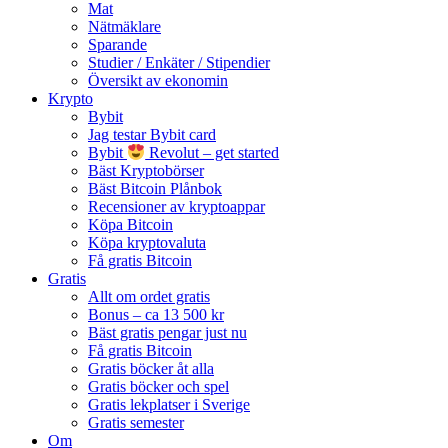
Mat
Nätmäklare
Sparande
Studier / Enkäter / Stipendier
Översikt av ekonomin
Krypto
Bybit
Jag testar Bybit card
Bybit
Revolut – get started
Bäst Kryptobörser
Bäst Bitcoin Plånbok
Recensioner av kryptoappar
Köpa Bitcoin
Köpa kryptovaluta
Få gratis Bitcoin
Gratis
Allt om ordet gratis
Bonus – ca 13 500 kr
Bäst gratis pengar just nu
Få gratis Bitcoin
Gratis böcker åt alla
Gratis böcker och spel
Gratis lekplatser i Sverige
Gratis semester
Om