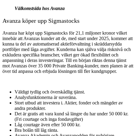
Välkomstsida hos Avanza
Avanza köper upp Sigmastocks
Avanza har köpt upp Sigmastocks för 21,1 miljoner kronor vilket
innebär att Avanzas kunder att de, med start under 2025, kommer att
kunna ta del av automatiserad aktieförvaltning i skräddarsydda
portföljer med låga avgifter. Kunderna kan själva välja risknivå och
exkludera specifika branscher, vilket ger ökad flexibilitet och
anpassning i deras investeringar. Till en början riktas denna tjänst
mot Avanzas över 35 000 Private Banking-kunder, men planen är att
över tid anpassa och erbjuda lösningen till fler kundgrupper.
Väldigt tydlig och överskådlig tjänst.
Analysfunktionerna är suveräna.
Stort utbud att investera i. Aktier, fonder och mängder av
andra produkter.
Det är gratis att vara kund så längre du har under 50 000 kr.
(Fri courtage och inga fondavgifter)
Låg courtage även efter 50 000 kr.
Bra bolån till låg ränta.
Avanza Akademin och Avanzapodden för nybörjare.