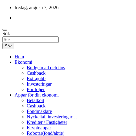
Hoppa
fredag, augusti 7, 2026
till
innehåll
Cashback, ekonomi, 10 000 kr i bonusar och mycket mer.
Sök
Gratis-pengar
Sök
Hem
Ekonomi
Budgetmall och tips
Cashback
Extrajobb
Investeringar
Portföljer
Appar för din ekonomi
Betalkort
Cashback
Fondmäklare
Nyckeltal, investeringar…
Krediter / Fastigheter
Kryptoappar
Robotar(fond/aktie)