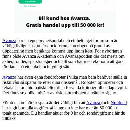
Avanza
har en egen nyhetsportal och ett helt eget forum som är
väldigt livligt. Just nu är dock forumet nertaget på grund av
uppdatering men beräknas komma upp inom kort. För nybörjaren
finns både Avanza Akademin och Avanzapodden där det mesta om
aktier, fonder, sparstrategier och allt som har med ekonomi att göra
förklaras på ett enkelt och tydligt sätt.
Avanza
har även egna fondrobotar i vilka man bara behöver ställa in
risknivån så sparar de efter dina önskemål. Roboten optimerar och
rebalanserar automatiskt efter dina förvalda kriterier till en låg avgift.
Det finns sex olika nivåer av risk som roboten använder sig av.
För den som börjar spara är det väldigt bra att
Avanza
(och
Nordnet
)
har tagit bort alla avgifter så länge du inte har mer än 50 000 kr i
totalt sparande. Du handlar aktier för 0 kr och fondavgifterna får du
tillbaks.