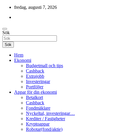
Hoppa
fredag, augusti 7, 2026
till
innehåll
Cashback, ekonomi, 10 000 kr i bonusar och mycket mer.
Sök
Gratis-pengar
Sök
Hem
Ekonomi
Budgetmall och tips
Cashback
Extrajobb
Investeringar
Portföljer
Appar för din ekonomi
Betalkort
Cashback
Fondmäklare
Nyckeltal, investeringar…
Krediter / Fastigheter
Kryptoappar
Robotar(fond/aktie)