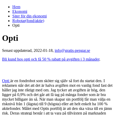
Hem
Ekonomi
Siter för din ekonomi
Robotar(fond/aktie)
Opti
Opti
Senast uppdaterad, 2022-01-18,
info@gratis-pengar.se
Bli kund hos opti och få 50 % rabatt på avgiften i 3 månader
.
Opti
är en fondrobot som sköter sig själv så fort du startat den. I
reklamen står det att det är halva avgiften mot en vanlig fond fast det
håller jag inte riktigt med om. Jag tycker att avgiften är hög, den
ligger på 0,9% och det går att få tag på många fonder som är bra
mycket billigare än så. När man skapar sin portfölj får man välja en
risknivå från 1 (lägsta) till 9 (högsta) eller att helt enkelt ha 100 %
aktiefonder. Målet med Optis portfölj är att den ska växa till en jämn
risk. Deras strategi består i att ta vara på tillväxten på marknaden