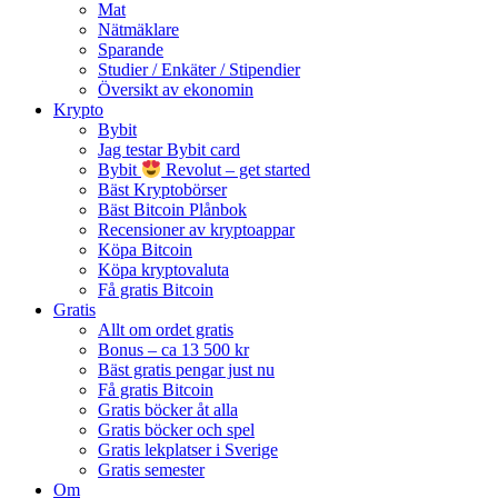
Mat
Nätmäklare
Sparande
Studier / Enkäter / Stipendier
Översikt av ekonomin
Krypto
Bybit
Jag testar Bybit card
Bybit
Revolut – get started
Bäst Kryptobörser
Bäst Bitcoin Plånbok
Recensioner av kryptoappar
Köpa Bitcoin
Köpa kryptovaluta
Få gratis Bitcoin
Gratis
Allt om ordet gratis
Bonus – ca 13 500 kr
Bäst gratis pengar just nu
Få gratis Bitcoin
Gratis böcker åt alla
Gratis böcker och spel
Gratis lekplatser i Sverige
Gratis semester
Om