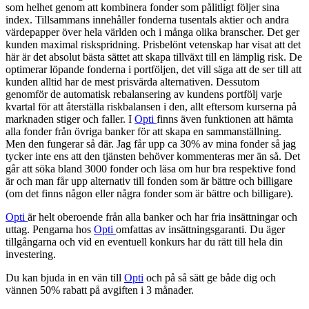
som helhet genom att kombinera fonder som pålitligt följer sina
index. Tillsammans innehåller fonderna tusentals aktier och andra
värdepapper över hela världen och i många olika branscher. Det ger
kunden maximal riskspridning. Prisbelönt vetenskap har visat att det
här är det absolut bästa sättet att skapa tillväxt till en lämplig risk. De
optimerar löpande fonderna i portföljen, det vill säga att de ser till att
kunden alltid har de mest prisvärda alternativen. Dessutom
genomför de automatisk rebalansering av kundens portfölj varje
kvartal för att återställa riskbalansen i den, allt eftersom kurserna på
marknaden stiger och faller. I
Opti
finns även funktionen att hämta
alla fonder från övriga banker för att skapa en sammanställning.
Men den fungerar så där. Jag får upp ca 30% av mina fonder så jag
tycker inte ens att den tjänsten behöver kommenteras mer än så. Det
går att söka bland 3000 fonder och läsa om hur bra respektive fond
är och man får upp alternativ till fonden som är bättre och billigare
(om det finns någon eller några fonder som är bättre och billigare).
Opti
är helt oberoende från alla banker och har fria insättningar och
uttag. Pengarna hos
Opti
omfattas av insättningsgaranti. Du äger
tillgångarna och vid en eventuell konkurs har du rätt till hela din
investering.
Du kan bjuda in en vän till
Opti
och på så sätt ge både dig och
vännen 50% rabatt på avgiften i 3 månader.