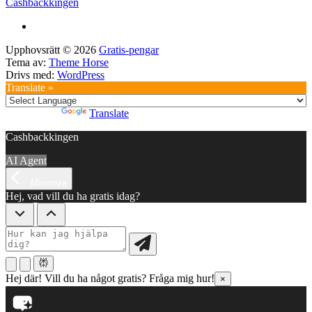
Cashbackkingen
Upphovsrätt © 2026
Gratis-pengar
Tema av:
Theme Horse
Drivs med:
WordPress
Translate »
Powered by
Translate
Cashbackkingen
AI Agent
Minimize
Hej, vad vill du ha gratis idag?
Hej där! Vill du ha något gratis? Fråga mig hur!
×