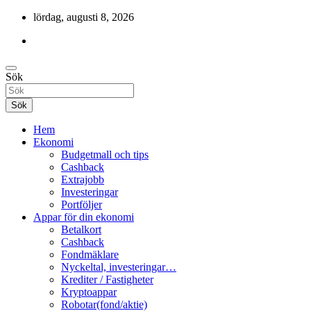
Hoppa
lördag, augusti 8, 2026
till
innehåll
Cashback, ekonomi, 10 000 kr i bonusar och mycket mer.
Sök
Gratis-pengar
Sök
Hem
Ekonomi
Budgetmall och tips
Cashback
Extrajobb
Investeringar
Portföljer
Appar för din ekonomi
Betalkort
Cashback
Fondmäklare
Nyckeltal, investeringar…
Krediter / Fastigheter
Kryptoappar
Robotar(fond/aktie)