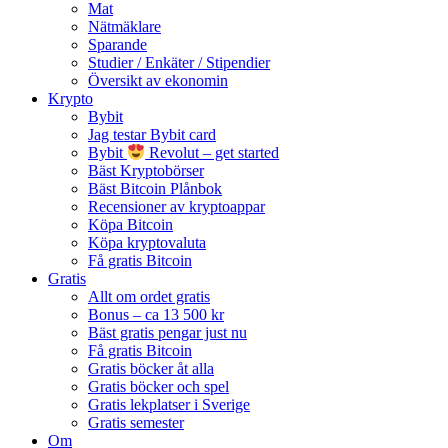
Mat
Nätmäklare
Sparande
Studier / Enkäter / Stipendier
Översikt av ekonomin
Krypto
Bybit
Jag testar Bybit card
Bybit
Revolut – get started
Bäst Kryptobörser
Bäst Bitcoin Plånbok
Recensioner av kryptoappar
Köpa Bitcoin
Köpa kryptovaluta
Få gratis Bitcoin
Gratis
Allt om ordet gratis
Bonus – ca 13 500 kr
Bäst gratis pengar just nu
Få gratis Bitcoin
Gratis böcker åt alla
Gratis böcker och spel
Gratis lekplatser i Sverige
Gratis semester
Om