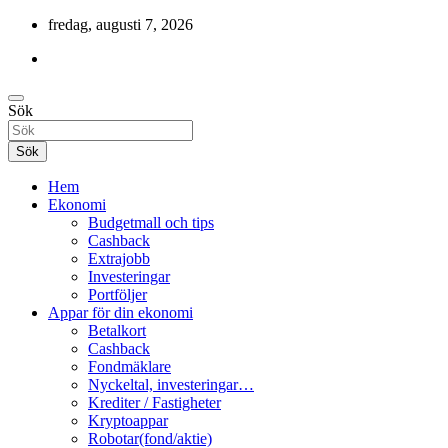
Hoppa
fredag, augusti 7, 2026
till
innehåll
Cashback, ekonomi, 10 000 kr i bonusar och mycket mer.
Sök
Gratis-pengar
Sök
Hem
Ekonomi
Budgetmall och tips
Cashback
Extrajobb
Investeringar
Portföljer
Appar för din ekonomi
Betalkort
Cashback
Fondmäklare
Nyckeltal, investeringar…
Krediter / Fastigheter
Kryptoappar
Robotar(fond/aktie)