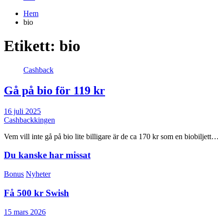
Hem
bio
Etikett:
bio
Cashback
Gå på bio för 119 kr
16 juli 2025
Cashbackkingen
Vem vill inte gå på bio lite billigare är de ca 170 kr som en biobiljett
Du kanske har missat
Bonus
Nyheter
Få 500 kr Swish
15 mars 2026