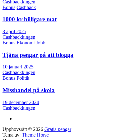
Cashbackkingen
Bonus
Cashback
1000 kr billigare mat
3 april 2025
Cashbackkingen
Bonus
Ekonomi
Jobb
Tjäna pengar på att blogga
10 januari 2025
Cashbackkingen
Bonus
Politik
Misshandel på skola
19 december 2024
Cashbackkingen
Upphovsrätt © 2026
Gratis-pengar
Tema av:
Theme Horse