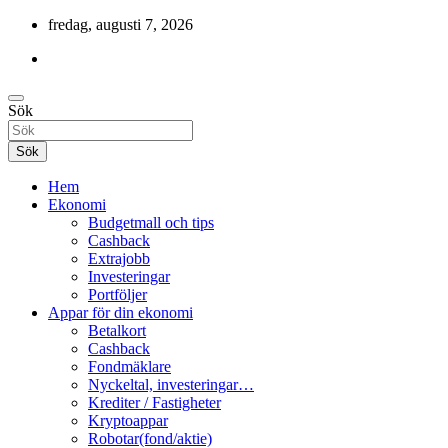
Hoppa
fredag, augusti 7, 2026
till
innehåll
Cashback, ekonomi, 10 000 kr i bonusar och mycket mer.
Sök
Gratis-pengar
Sök
Hem
Ekonomi
Budgetmall och tips
Cashback
Extrajobb
Investeringar
Portföljer
Appar för din ekonomi
Betalkort
Cashback
Fondmäklare
Nyckeltal, investeringar…
Krediter / Fastigheter
Kryptoappar
Robotar(fond/aktie)