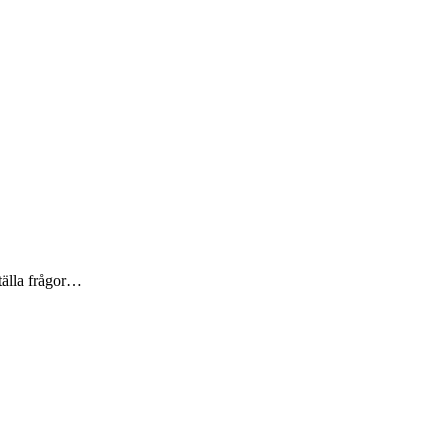
tälla frågor…