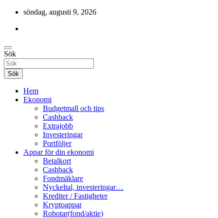
Hoppa
söndag, augusti 9, 2026
till
innehåll
Cashback, ekonomi, 10 000 kr i bonusar och mycket mer.
Sök
Gratis-pengar
Sök
Hem
Ekonomi
Budgetmall och tips
Cashback
Extrajobb
Investeringar
Portföljer
Appar för din ekonomi
Betalkort
Cashback
Fondmäklare
Nyckeltal, investeringar…
Krediter / Fastigheter
Kryptoappar
Robotar(fond/aktie)