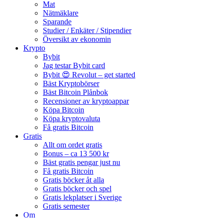
Mat
Nätmäklare
Sparande
Studier / Enkäter / Stipendier
Översikt av ekonomin
Krypto
Bybit
Jag testar Bybit card
Bybit 😍 Revolut – get started
Bäst Kryptobörser
Bäst Bitcoin Plånbok
Recensioner av kryptoappar
Köpa Bitcoin
Köpa kryptovaluta
Få gratis Bitcoin
Gratis
Allt om ordet gratis
Bonus – ca 13 500 kr
Bäst gratis pengar just nu
Få gratis Bitcoin
Gratis böcker åt alla
Gratis böcker och spel
Gratis lekplatser i Sverige
Gratis semester
Om