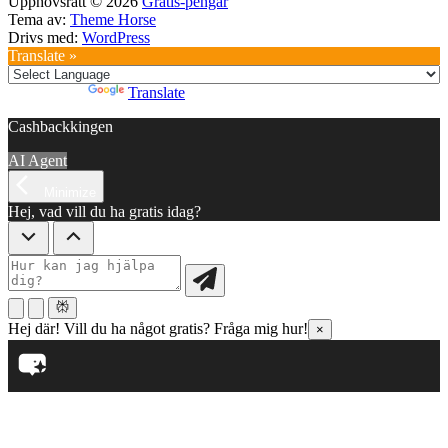
Upphovsrätt © 2026
Gratis-pengar
Tema av:
Theme Horse
Drivs med:
WordPress
Translate »
Powered by
Translate
Cashbackkingen
AI Agent
Minimize
Hej, vad vill du ha gratis idag?
Hej där! Vill du ha något gratis? Fråga mig hur!
×