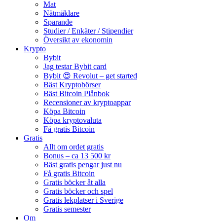
Mat
Nätmäklare
Sparande
Studier / Enkäter / Stipendier
Översikt av ekonomin
Krypto
Bybit
Jag testar Bybit card
Bybit 😍 Revolut – get started
Bäst Kryptobörser
Bäst Bitcoin Plånbok
Recensioner av kryptoappar
Köpa Bitcoin
Köpa kryptovaluta
Få gratis Bitcoin
Gratis
Allt om ordet gratis
Bonus – ca 13 500 kr
Bäst gratis pengar just nu
Få gratis Bitcoin
Gratis böcker åt alla
Gratis böcker och spel
Gratis lekplatser i Sverige
Gratis semester
Om