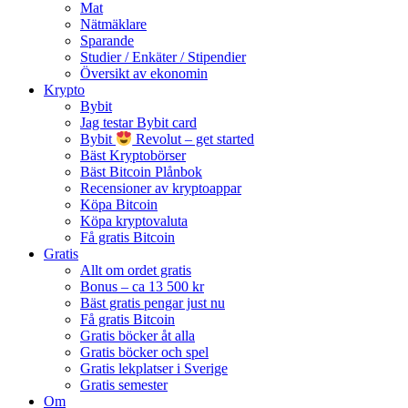
Mat
Nätmäklare
Sparande
Studier / Enkäter / Stipendier
Översikt av ekonomin
Krypto
Bybit
Jag testar Bybit card
Bybit
Revolut – get started
Bäst Kryptobörser
Bäst Bitcoin Plånbok
Recensioner av kryptoappar
Köpa Bitcoin
Köpa kryptovaluta
Få gratis Bitcoin
Gratis
Allt om ordet gratis
Bonus – ca 13 500 kr
Bäst gratis pengar just nu
Få gratis Bitcoin
Gratis böcker åt alla
Gratis böcker och spel
Gratis lekplatser i Sverige
Gratis semester
Om