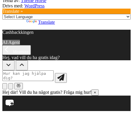
Tema av:
Theme Horse
Drivs med:
WordPress
Translate »
Powered by
Translate
Cashbackkingen
AI Agent
Minimize
Hej, vad vill du ha gratis idag?
Hej där! Vill du ha något gratis? Fråga mig hur!
×