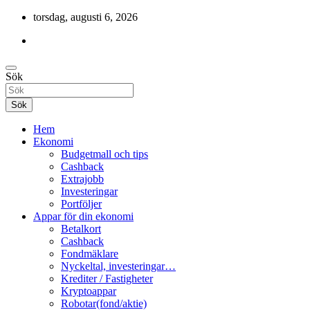
Hoppa
torsdag, augusti 6, 2026
till
innehåll
Cashback, ekonomi, 10 000 kr i bonusar och mycket mer.
Sök
Gratis-pengar
Sök
Hem
Ekonomi
Budgetmall och tips
Cashback
Extrajobb
Investeringar
Portföljer
Appar för din ekonomi
Betalkort
Cashback
Fondmäklare
Nyckeltal, investeringar…
Krediter / Fastigheter
Kryptoappar
Robotar(fond/aktie)