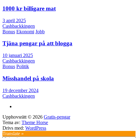
1000 kr billigare mat
3 april 2025
Cashbackkingen
Bonus
Ekonomi
Jobb
Tjäna pengar på att blogga
10 januari 2025
Cashbackkingen
Bonus
Politik
Misshandel på skola
19 december 2024
Cashbackkingen
Upphovsrätt © 2026
Gratis-pengar
Tema av:
Theme Horse
Drivs med:
WordPress
Translate »