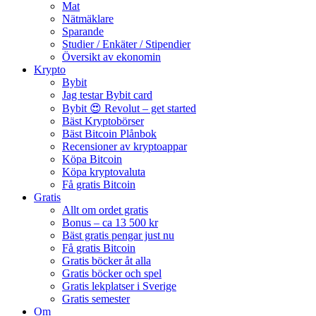
Mat
Nätmäklare
Sparande
Studier / Enkäter / Stipendier
Översikt av ekonomin
Krypto
Bybit
Jag testar Bybit card
Bybit 😍 Revolut – get started
Bäst Kryptobörser
Bäst Bitcoin Plånbok
Recensioner av kryptoappar
Köpa Bitcoin
Köpa kryptovaluta
Få gratis Bitcoin
Gratis
Allt om ordet gratis
Bonus – ca 13 500 kr
Bäst gratis pengar just nu
Få gratis Bitcoin
Gratis böcker åt alla
Gratis böcker och spel
Gratis lekplatser i Sverige
Gratis semester
Om