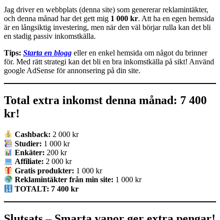
Jag driver en webbplats (denna site) som genererar reklamintäkter,
och denna månad har det gett mig
1 000 kr
. Att ha en egen hemsida
är en långsiktig investering, men när den väl börjar rulla kan det bli
en stadig passiv inkomstkälla.
Tips:
Starta en blogg
eller en enkel hemsida om något du brinner
för. Med rätt strategi kan det bli en bra inkomstkälla på sikt! Använd
google AdSense för annonsering på din site.
Total extra inkomst denna månad: 7 400
kr!
Cashback:
2 000 kr
Studier:
1 000 kr
Enkäter:
200 kr
Affiliate:
2 000 kr
Gratis produkter:
1 000 kr
Reklamintäkter från min site:
1 000 kr
TOTALT: 7 400 kr
Slutsats – Smarta vanor ger extra pengar!