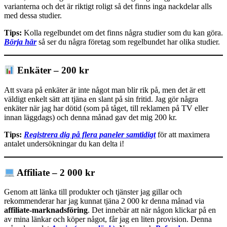
varianterna och det är riktigt roligt så det finns inga nackdelar alls
med dessa studier.
Tips:
Kolla regelbundet om det finns några studier som du kan göra.
Börja här
så ser du några företag som regelbundet har olika studier.
Enkäter – 200 kr
Att svara på enkäter är inte något man blir rik på, men det är ett
väldigt enkelt sätt att tjäna en slant på sin fritid. Jag gör några
enkäter när jag har dötid (som på tåget, till reklamen på TV eller
innan läggdags) och denna månad gav det mig 200 kr.
Tips:
Registrera dig på flera paneler samtidigt
för att maximera
antalet undersökningar du kan delta i!
Affiliate – 2 000 kr
Genom att länka till produkter och tjänster jag gillar och
rekommenderar har jag kunnat tjäna 2 000 kr denna månad via
affiliate-marknadsföring
. Det innebär att när någon klickar på en
av mina länkar och köper något, får jag en liten provision. Denna