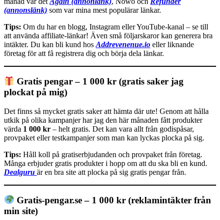
månad var det
Again (annonlänk)
, Nowo och
Refunder
(annonslänk)
som var mina mest populärar länkar.
Tips:
Om du har en blogg, Instagram eller YouTube-kanal – se till
att använda affiliate-länkar! Även små följarskaror kan generera bra
intäkter. Du kan bli kund hos
Addrevenenue.io
eller liknande
företag för att få registrera dig och börja dela länkar.
Gratis pengar – 1 000 kr (gratis saker jag
plockat på mig)
Det finns så mycket gratis saker att hämta där ute! Genom att hålla
utkik på olika kampanjer har jag den här månaden fått produkter
värda
1 000 kr
– helt gratis. Det kan vara allt från godispåsar,
provpaket eller testkampanjer som man kan lyckas plocka på sig.
Tips:
Håll koll på gratiserbjudanden och provpaket från företag.
Många erbjuder gratis produkter i hopp om att du ska bli en kund.
Dealguru
är en bra site att plocka på sig gratis pengar från.
Gratis-pengar.se – 1 000 kr (reklamintäkter från
min site)