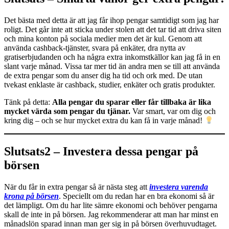
Det bästa med detta är att jag får ihop pengar samtidigt som jag har
roligt. Det går inte att sticka under stolen att det tar tid att driva siten
och mina konton på sociala medier men det är kul. Genom att
använda cashback-tjänster, svara på enkäter, dra nytta av
gratiserbjudanden och ha några extra inkomstkällor kan jag få in en
slant varje månad. Vissa tar mer tid än andra men se till att använda
de extra pengar som du anser dig ha tid och ork med. De utan
tvekast enklaste är cashback, studier, enkäter och gratis produkter.
Tänk på detta:
Alla pengar du sparar eller får tillbaka är lika
mycket värda som pengar du tjänar.
Var smart, var om dig och
kring dig – och se hur mycket extra du kan få in varje månad!
Slutsats2 – Investera dessa pengar på
börsen
När du får in extra pengar så är nästa steg att
investera varenda
krona på börsen
. Speciellt om du redan har en bra ekonomi så är
det lämpligt. Om du har lite sämre ekonomi och behöver pengarna
skall de inte in på börsen. Jag rekommenderar att man har minst en
månadslön sparad innan man ger sig in på börsen överhuvudtaget.