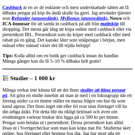
Cashback
är en av de enklaste och mest underskattade sätten att få
tillbaka pengar på köp du ändå skulle ha gjort. Jag använder tjänster
som
Refunder (annonslänk)
,
MyBonus (annonslänk)
, Nowo
och
ICA-bonusar
för att samla in cashback på allt från
matinköp
till
shopping. Det mesta går idag att köpa online med cashback eller via
presentkort IRL. Presentkort som du köper med cashback eller med
rabatt på en gång. Det kanske låter som småpengar i början, men
månad efter månad växer det till rejäla belopp!
Tips:
Kolla alltid om en butik ger cashback innan du handlar.
Många gånger kan du få 5–10 % tillbaka helt gratis!
Studier – 1 000 kr
Många verkar inte känna till att det finns
studier att tjäna pengar
på
. Att göra en studie innebär att man är med i en fokusgrupp där ett
företag under ca en timme ställer en massa frågor om hur du som
kund agerar. Det finns inget rätt eller fel svar utan företaget vill ha
din ärliga åsikt. För detta blir du rikligt belönad och även om
ersättningen varierar brukar den ligga på ca 500 kr per timme.
Pengar som betalas ut i presentkort. Dessa presentkort kan alltid
lösas ut i Sverigecheckar som man kan köpa mat för. Studierna sker
online, hos företaget eller hemma hos dig. Jag har gjort alla tre