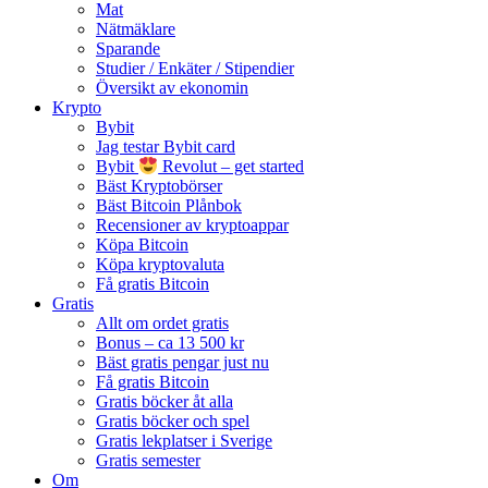
Mat
Nätmäklare
Sparande
Studier / Enkäter / Stipendier
Översikt av ekonomin
Krypto
Bybit
Jag testar Bybit card
Bybit
Revolut – get started
Bäst Kryptobörser
Bäst Bitcoin Plånbok
Recensioner av kryptoappar
Köpa Bitcoin
Köpa kryptovaluta
Få gratis Bitcoin
Gratis
Allt om ordet gratis
Bonus – ca 13 500 kr
Bäst gratis pengar just nu
Få gratis Bitcoin
Gratis böcker åt alla
Gratis böcker och spel
Gratis lekplatser i Sverige
Gratis semester
Om