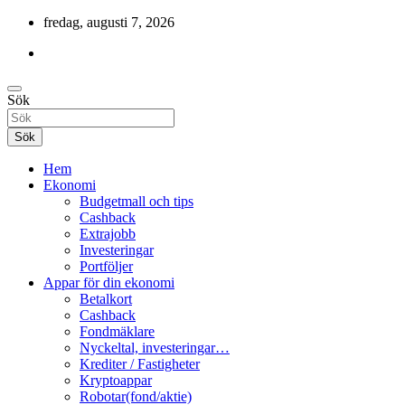
Hoppa
fredag, augusti 7, 2026
till
innehåll
Cashback, ekonomi, 10 000 kr i bonusar och mycket mer.
Sök
Gratis-pengar
Sök
Hem
Ekonomi
Budgetmall och tips
Cashback
Extrajobb
Investeringar
Portföljer
Appar för din ekonomi
Betalkort
Cashback
Fondmäklare
Nyckeltal, investeringar…
Krediter / Fastigheter
Kryptoappar
Robotar(fond/aktie)