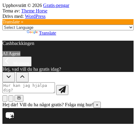
Upphovsrätt © 2026
Gratis-pengar
Tema av:
Theme Horse
Drivs med:
WordPress
Translate »
Powered by
Translate
Cashbackkingen
AI Agent
Minimize
Hej, vad vill du ha gratis idag?
Hej där! Vill du ha något gratis? Fråga mig hur!
×