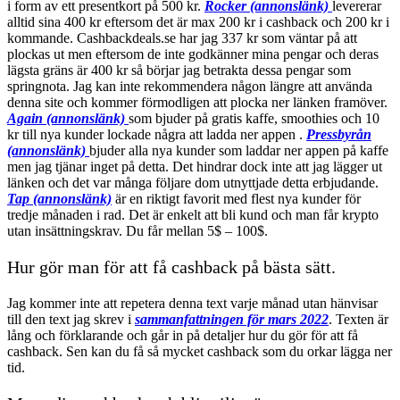
i form av ett presentkort på 500 kr.
Rocker (annonslänk)
levererar
alltid sina 400 kr eftersom det är max 200 kr i cashback och 200 kr i
kommande. Cashbackdeals.se har jag 337 kr som väntar på att
plockas ut men eftersom de inte godkänner mina pengar och deras
lägsta gräns är 400 kr så börjar jag betrakta dessa pengar som
springnota. Jag kan inte rekommendera någon längre att använda
denna site och kommer förmodligen att plocka ner länken framöver.
Again (annonslänk)
som bjuder på gratis kaffe, smoothies och 10
kr till nya kunder lockade några att ladda ner appen .
Pressbyrån
(annonslänk)
bjuder alla nya kunder som laddar ner appen på kaffe
men jag tjänar inget på detta. Det hindrar dock inte att jag lägger ut
länken och det var många följare dom utnyttjade detta erbjudande.
Tap (annonslänk)
är en riktigt favorit med flest nya kunder för
tredje månaden i rad. Det är enkelt att bli kund och man får krypto
utan insättningskrav. Du får mellan 5$ – 100$.
Hur gör man för att få cashback på bästa sätt.
Jag kommer inte att repetera denna text varje månad utan hänvisar
till den text jag skrev i
sammanfattningen för mars 2022
. Texten är
lång och förklarande och går in på detaljer hur du gör för att få
cashback. Sen kan du få så mycket cashback som du orkar lägga ner
tid.