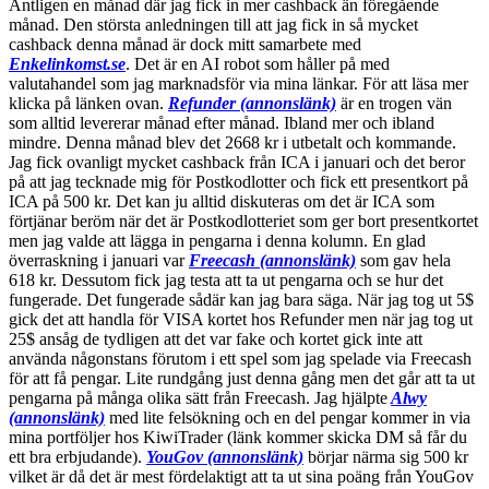
Äntligen en månad där jag fick in mer cashback än föregående
månad. Den största anledningen till att jag fick in så mycket
cashback denna månad är dock mitt samarbete med
Enkelinkomst.se
. Det är en AI robot som håller på med
valutahandel som jag marknadsför via mina länkar. För att läsa mer
klicka på länken ovan.
Refunder (annonslänk)
är en trogen vän
som alltid levererar månad efter månad. Ibland mer och ibland
mindre. Denna månad blev det 2668 kr i utbetalt och kommande.
Jag fick ovanligt mycket cashback från ICA i januari och det beror
på att jag tecknade mig för Postkodlotter och fick ett presentkort på
ICA på 500 kr. Det kan ju alltid diskuteras om det är ICA som
förtjänar beröm när det är Postkodlotteriet som ger bort presentkortet
men jag valde att lägga in pengarna i denna kolumn. En glad
överraskning i januari var
Freecash (annonslänk)
som gav hela
618 kr. Dessutom fick jag testa att ta ut pengarna och se hur det
fungerade. Det fungerade sådär kan jag bara säga. När jag tog ut 5$
gick det att handla för VISA kortet hos Refunder men när jag tog ut
25$ ansåg de tydligen att det var fake och kortet gick inte att
använda någonstans förutom i ett spel som jag spelade via Freecash
för att få pengar. Lite rundgång just denna gång men det går att ta ut
pengarna på många olika sätt från Freecash. Jag hjälpte
Alwy
(annonslänk)
med lite felsökning och en del pengar kommer in via
mina portföljer hos KiwiTrader (länk kommer skicka DM så får du
ett bra erbjudande).
YouGov (annonslänk)
börjar närma sig 500 kr
vilket är då det är mest fördelaktigt att ta ut sina poäng från YouGov