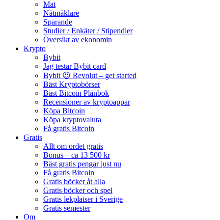
Mat
Nätmäklare
Sparande
Studier / Enkäter / Stipendier
Översikt av ekonomin
Krypto
Bybit
Jag testar Bybit card
Bybit 😍 Revolut – get started
Bäst Kryptobörser
Bäst Bitcoin Plånbok
Recensioner av kryptoappar
Köpa Bitcoin
Köpa kryptovaluta
Få gratis Bitcoin
Gratis
Allt om ordet gratis
Bonus – ca 13 500 kr
Bäst gratis pengar just nu
Få gratis Bitcoin
Gratis böcker åt alla
Gratis böcker och spel
Gratis lekplatser i Sverige
Gratis semester
Om