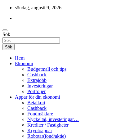
Hoppa
söndag, augusti 9, 2026
till
innehåll
Cashback, ekonomi, 10 000 kr i bonusar och mycket mer.
Sök
Gratis-pengar
Sök
Hem
Ekonomi
Budgetmall och tips
Cashback
Extrajobb
Investeringar
Portföljer
Appar för din ekonomi
Betalkort
Cashback
Fondmäklare
Nyckeltal, investeringar…
Krediter / Fastigheter
Kryptoappar
Robotar(fond/aktie)