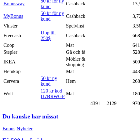
50 kr för ny
Bonusway
Cashback
13,
kund
50 kr för ny
MyBonus
Cashback
3,7
kund
Vinster
Spelvinst
3,5
Upp till
Freecash
Cashback
668
250$
Coop
Mat
641
Stepler
Gå och få
528
Möbler &
IKEA
500
shopping
Hemköp
Mat
443
50 kr ny
Cervera
Hem
268
kund
120 kr kod
Wolt
Mat
180
U7BRWGP
4391
2129
970
Du kanske har missat
Bonus
Nyheter