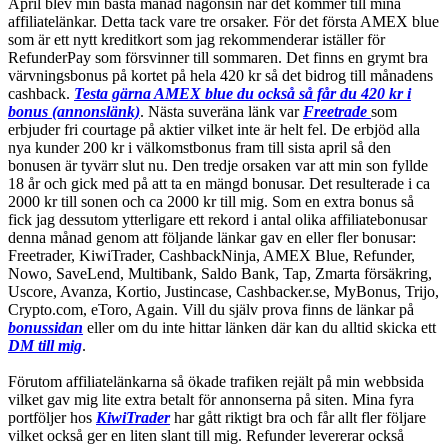
April blev min bästa månad någonsin när det kommer till mina
affiliatelänkar. Detta tack vare tre orsaker. För det första AMEX blue
som är ett nytt kreditkort som jag rekommenderar iställer för
RefunderPay som försvinner till sommaren. Det finns en grymt bra
värvningsbonus på kortet på hela 420 kr så det bidrog till månadens
cashback.
Testa gärna AMEX blue du också så får du 420 kr i
bonus (annonslänk)
. Nästa suveräna länk var
Freetrade
som
erbjuder fri courtage på aktier vilket inte är helt fel. De erbjöd alla
nya kunder 200 kr i välkomstbonus fram till sista april så den
bonusen är tyvärr slut nu. Den tredje orsaken var att min son fyllde
18 år och gick med på att ta en mängd bonusar. Det resulterade i ca
2000 kr till sonen och ca 2000 kr till mig. Som en extra bonus så
fick jag dessutom ytterligare ett rekord i antal olika affiliatebonusar
denna månad genom att följande länkar gav en eller fler bonusar:
Freetrader, KiwiTrader, CashbackNinja, AMEX Blue, Refunder,
Nowo, SaveLend, Multibank, Saldo Bank, Tap, Zmarta försäkring,
Uscore, Avanza, Kortio, Justincase, Cashbacker.se, MyBonus, Trijo,
Crypto.com, eToro, Again. Vill du själv prova finns de länkar på
bonussidan
eller om du inte hittar länken där kan du alltid skicka ett
DM till mig
.
Förutom affiliatelänkarna så ökade trafiken rejält på min webbsida
vilket gav mig lite extra betalt för annonserna på siten. Mina fyra
portföljer hos
KiwiTrader
har gått riktigt bra och får allt fler följare
vilket också ger en liten slant till mig. Refunder levererar också