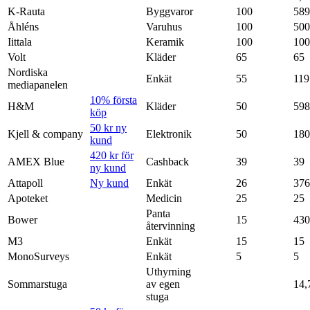
K-Rauta
Byggvaror
100
589
Åhléns
Varuhus
100
500
Iittala
Keramik
100
100
Volt
Kläder
65
65
Nordiska
Enkät
55
119
mediapanelen
10% första
H&M
Kläder
50
598
köp
50 kr ny
Kjell & company
Elektronik
50
180
kund
420 kr för
AMEX Blue
Cashback
39
39
ny kund
Attapoll
Ny kund
Enkät
26
376
Apoteket
Medicin
25
25
Panta
Bower
15
430
återvinning
M3
Enkät
15
15
MonoSurveys
Enkät
5
5
Uthyrning
Sommarstuga
av egen
14,
stuga