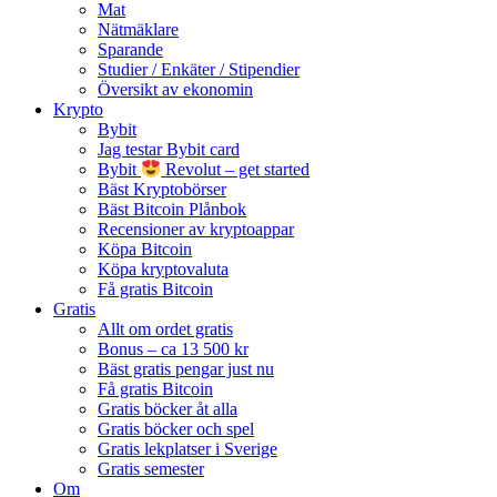
Mat
Nätmäklare
Sparande
Studier / Enkäter / Stipendier
Översikt av ekonomin
Krypto
Bybit
Jag testar Bybit card
Bybit
Revolut – get started
Bäst Kryptobörser
Bäst Bitcoin Plånbok
Recensioner av kryptoappar
Köpa Bitcoin
Köpa kryptovaluta
Få gratis Bitcoin
Gratis
Allt om ordet gratis
Bonus – ca 13 500 kr
Bäst gratis pengar just nu
Få gratis Bitcoin
Gratis böcker åt alla
Gratis böcker och spel
Gratis lekplatser i Sverige
Gratis semester
Om