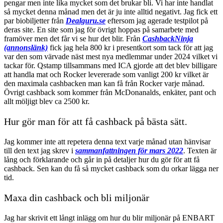
pengar men inte lika mycket som det brukar bli. Vi har inte handlat
så mycket denna månad men det är ju inte alltid negativt. Jag fick ett
par biobiljetter från
Dealguru.se
eftersom jag agerade testpilot på
deras site. En site som jag för övrigt hoppas på samarbete med
framöver men det får vi se hur det blir. Från
CashbackNinja
(annonslänk)
fick jag hela 800 kr i presentkort som tack för att jag
var den som värvade näst mest nya medlemmar under 2024 vilket vi
tackar för. Qstamp tillsammans med ICA gjorde att det blev billigare
att handla mat och Rocker levererade som vanligt 200 kr vilket är
den maximala cashbacken man kan få från Rocker varje månad.
Övrigt cashback som kommer från McDonanalds, enkäter, pant och
allt möljigt blev ca 2500 kr.
Hur gör man för att få cashback på bästa sätt.
Jag kommer inte att repetera denna text varje månad utan hänvisar
till den text jag skrev i
sammanfattningen för mars 2022
. Texten är
lång och förklarande och går in på detaljer hur du gör för att få
cashback. Sen kan du få så mycket cashback som du orkar lägga ner
tid.
Maxa din cashback och bli miljonär
Jag har skrivit ett långt inlägg om hur du blir miljonär på ENBART