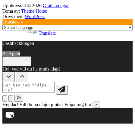
Upphovsrätt © 2026
Gratis-pengar
Tema av:
Theme Horse
Drivs med:
WordPress
Translate »
Powered by
Translate
Cashbackkingen
AI Agent
Minimize
Hej, vad vill du ha gratis idag?
Hej där! Vill du ha något gratis? Fråga mig hur!
×