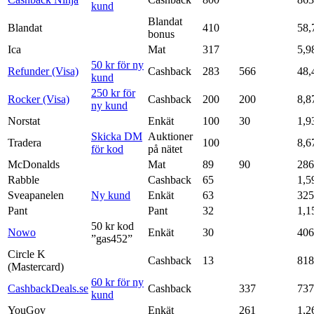
kund
Blandat
Blandat
410
58,
bonus
Ica
Mat
317
5,9
50 kr för ny
Refunder (Visa)
Cashback
283
566
48,
kund
250 kr för
Rocker (Visa)
Cashback
200
200
8,8
ny kund
Norstat
Enkät
100
30
1,9
Skicka DM
Auktioner
Tradera
100
8,6
för kod
på nätet
McDonalds
Mat
89
90
286
Rabble
Cashback
65
1,5
Sveapanelen
Ny kund
Enkät
63
325
Pant
Pant
32
1,1
50 kr kod
Nowo
Enkät
30
406
”gas452”
Circle K
Cashback
13
818
(Mastercard)
60 kr för ny
CashbackDeals.se
Cashback
337
737
kund
YouGov
Enkät
261
1,2