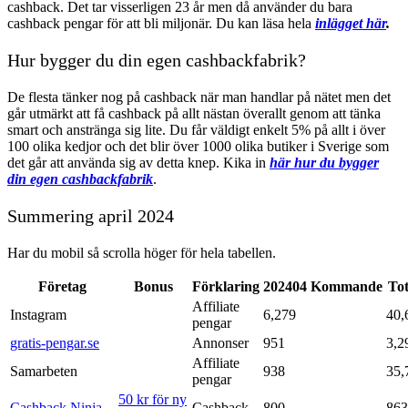
cashback. Det tar visserligen 23 år men då använder du bara
cashback pengar för att bli miljonär. Du kan läsa hela
inlägget här
.
Hur bygger du din egen cashbackfabrik?
De flesta tänker nog på cashback när man handlar på nätet men det
går utmärkt att få cashback på allt nästan överallt genom att tänka
smart och anstränga sig lite. Du får väldigt enkelt 5% på allt i över
100 olika kedjor och det blir över 1000 olika butiker i Sverige som
det går att använda sig av detta knep. Kika in
här hur du bygger
din egen cashbackfabrik
.
Summering april 2024
Har du mobil så scrolla höger för hela tabellen.
Företag
Bonus
Förklaring
202404
Kommande
Tot
Affiliate
Instagram
6,279
40,
pengar
gratis-pengar.se
Annonser
951
3,2
Affiliate
Samarbeten
938
35,
pengar
50 kr för ny
Cashback Ninja
Cashback
800
863