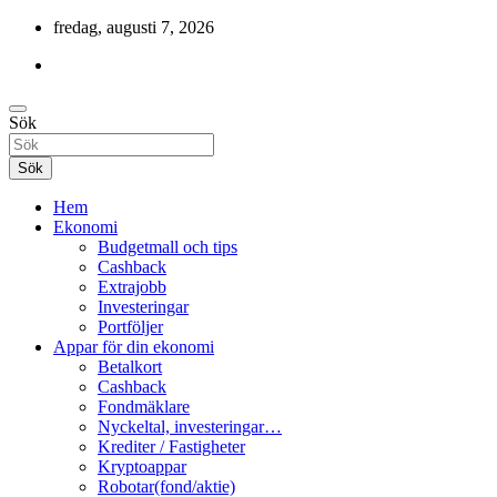
Hoppa
fredag, augusti 7, 2026
till
innehåll
Cashback, ekonomi, 10 000 kr i bonusar och mycket mer.
Sök
Gratis-pengar
Sök
Hem
Ekonomi
Budgetmall och tips
Cashback
Extrajobb
Investeringar
Portföljer
Appar för din ekonomi
Betalkort
Cashback
Fondmäklare
Nyckeltal, investeringar…
Krediter / Fastigheter
Kryptoappar
Robotar(fond/aktie)